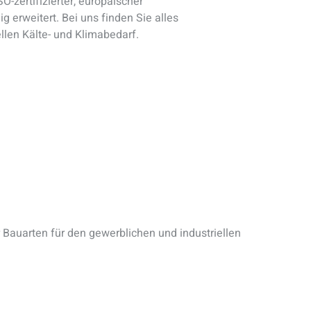
SO-zertifizierter, europäischer
ig erweitert. Bei uns finden Sie alles
llen Kälte- und Klimabedarf.
Wärm
r Bauarten für den gewerblichen und industriellen
Finden 