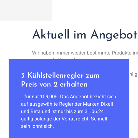
Aktuell im Angebot
Wir haben immer wieder bestimmte Produkte i
spannende Verkaufsaktionen.
Erfahren Sie mehr über unsere aktuellen Highlig
3 Kühlstellenregler zum
Preis von 2 erhalten
…für nur 109,00€. Das Angebot bezieht sich
auf ausgewählte Regler der Marken Dixell
und Beta und ist nur bis zum 31.06.24
gültig solange der Vorrat reicht. Schnell
sein lohnt sich.