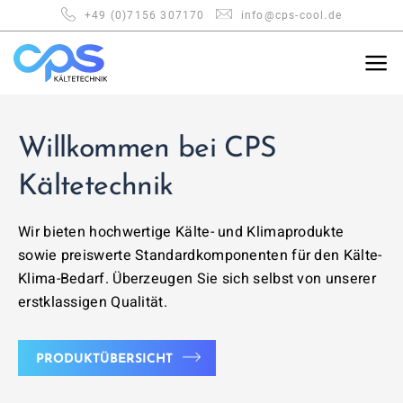
Zum
+49 (0)7156 307170
info@cps-cool.de
Inhalt
springen
Willkommen bei CPS
Kältetechnik
Wir bieten hochwertige Kälte- und Klimaprodukte
sowie preiswerte Standardkomponenten für den Kälte-
Klima-Bedarf. Überzeugen Sie sich selbst von unserer
erstklassigen Qualität.
PRODUKTÜBERSICHT