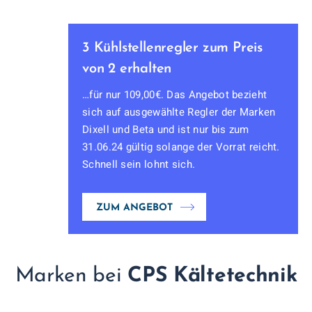
3 Kühlstellenregler zum Preis
von 2 erhalten
…für nur 109,00€. Das Angebot bezieht
sich auf ausgewählte Regler der Marken
Dixell und Beta und ist nur bis zum
31.06.24 gültig solange der Vorrat reicht.
Schnell sein lohnt sich.
ZUM ANGEBOT
Marken bei
CPS Kältetechnik